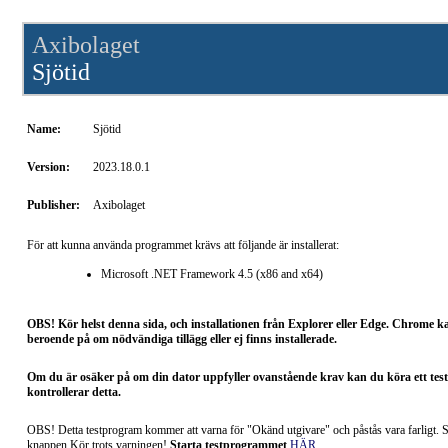
Axibolaget
Sjötid
Name:
Sjötid
Version:
2023.18.0.1
Publisher:
Axibolaget
För att kunna använda programmet krävs att följande är installerat:
Microsoft .NET Framework 4.5 (x86 and x64)
OBS! Kör helst denna sida, och installationen från Explorer eller Edge. Chrome kan
beroende på om nödvändiga tillägg eller ej finns installerade.
Om du är osäker på om din dator uppfyller ovanstående krav kan du köra ett te
kontrollerar detta.
OBS! Detta testprogram kommer att varna för "Okänd utgivare" och påstås vara farligt. S
knappen Kör trots varningen!
Starta testprogrammet
HÄR